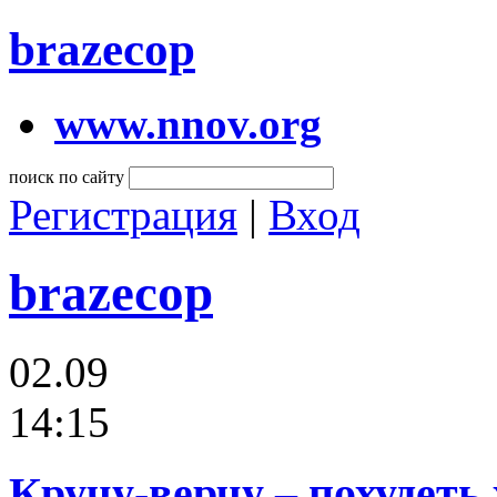
brazecop
www.nnov.org
поиск по сайту
Регистрация
|
Вход
brazecop
02.09
14:15
Кручу-верчу – похудеть 