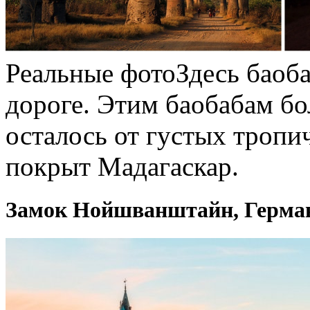
Реальные фотоЗдесь баоба
дороге. Этим баобабам бол
осталось от густых тропи
покрыт Мадагаскар.
Замок Нойшванштайн, Герма