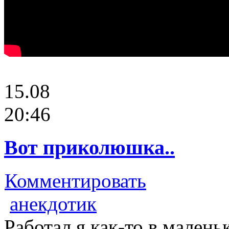
15.08
20:46
Вот приколюшка..
Комментировать
анекдотик
Работал я как-то в мален