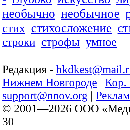
необычно
необычное
стихосложение
с
стих
строфы
умное
строки
Редакция -
hkdkest@mail.r
Нижнем Новгороде
|
Кор. 
support@nnov.org
|
Реклам
© 2001—2026 ООО «Медиа 
30