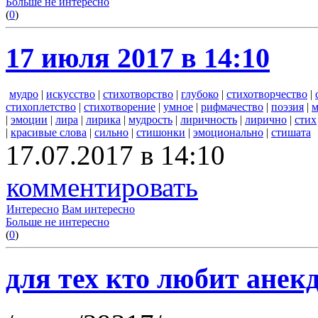
Больше не интересно
(
0
)
17 июля 2017 в 14:10
мудро
|
искусство
|
стихотворство
|
глубоко
|
стихотворчество
|
стихоплетство
|
стихотворение
|
умное
|
рифмачество
|
поэзия
|
м
|
эмоции
|
лира
|
лирика
|
мудрость
|
лиричность
|
лирично
|
стих
|
красивые слова
|
сильно
|
стишонки
|
эмоционально
|
стишата
17.07.2017 в 14:10
комментировать
Интересно
Вам интересно
Больше не интересно
(
0
)
для тех кто любит анек