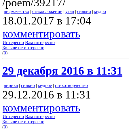
/poem/39217/
рифмачество
|
стихосложение
|
угар
|
сильно
|
мудро
18.01.2017 в 17:04
комментировать
Интересно
Вам интересно
Больше не интересно
(
0
)
29 декабря 2016 в 11:31
лирика
|
сильно
|
мудрое
|
стихотворчество
29.12.2016 в 11:31
комментировать
Интересно
Вам интересно
Больше не интересно
(
0
)