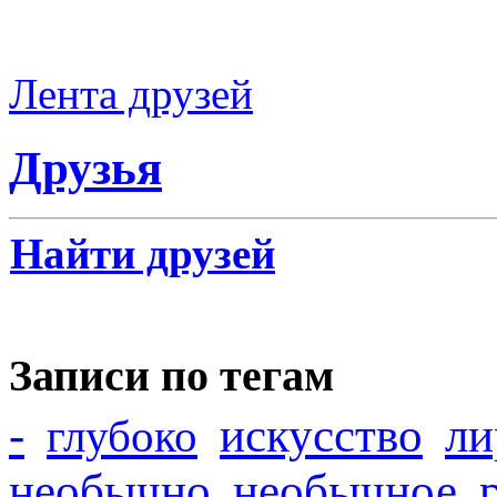
Лента друзей
Друзья
Найти друзей
Записи по тегам
-
искусство
ли
глубоко
необычно
необычное