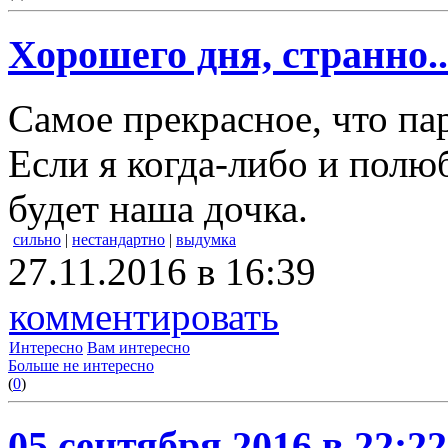
Хорошего дня, странно..
Самое прекрасное, что па
Если я когда-либо и полю
будет наша дочка.
сильно
|
нестандартно
|
выдумка
27.11.2016 в 16:39
комментировать
Интересно
Вам интересно
Больше не интересно
(
0
)
05 сентября 2016 в 22:22