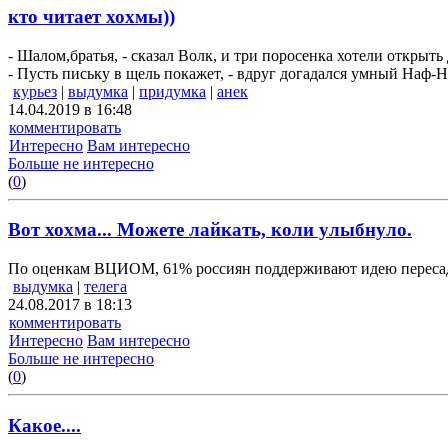
кто читает хохмы))
- Шалом,братья, - сказал Волк, и три поросенка хотели открыть 
- Пусть письку в щель покажет, - вдруг догадался умный Наф-Н
курьез
|
выдумка
|
придумка
|
анек
14.04.2019 в 16:48
комментировать
Интересно
Вам интересно
Больше не интересно
(
0
)
Вот хохма... Можете лайкать, коли улыбнуло.
По оценкам ВЦИОМ, 61% россиян поддерживают идею пересади
выдумка
|
телега
24.08.2017 в 18:13
комментировать
Интересно
Вам интересно
Больше не интересно
(
0
)
Какое....