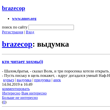
brazecop
www.nnov.org
поиск по сайту
Регистрация
|
Вход
brazecop
: выдумка
кто читает хохмы))
- Шалом,братья, - сказал Волк, и три поросенка хотели открыть 
- Пусть письку в щель покажет, - вдруг догадался умный Наф-Н
курьез
|
выдумка
|
придумка
|
анек
14.04.2019 в 16:49
комментировать
Интересно
Вам интересно
Больше не интересно
(
0
)