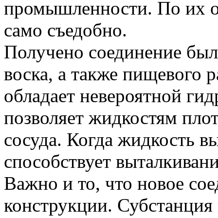
промышленности. По их он
само съедобно.
Получено соединение был
воска, а также пищевого 
обладает невероятной гид
позволяет жидкостям плот
сосуда. Когда жидкость в
способствует выталкиван
Важно и то, что новое сое
конструкции. Субстанция 