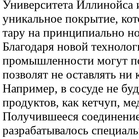
Университета Иллинойса 
уникальное покрытие, ко
тару на принципиально но
Благодаря новой техноло
промышленности могут по
позволят не оставлять ни 
Например, в сосуде не буд
продуктов, как кетчуп, ме
Получившееся соединение
разрабатывалось специал