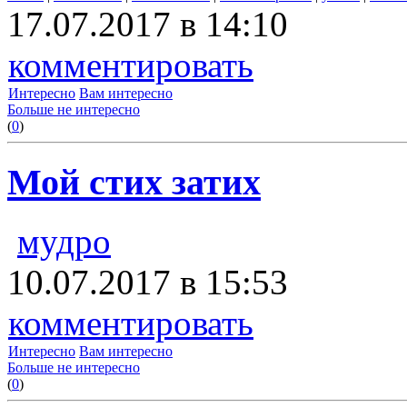
17.07.2017 в 14:10
комментировать
Интересно
Вам интересно
Больше не интересно
(
0
)
Мой стих затих
мудро
10.07.2017 в 15:53
комментировать
Интересно
Вам интересно
Больше не интересно
(
0
)