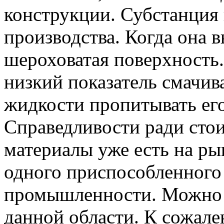
конструкции. Субстанция 
производства. Когда она в
шероховатая поверхность.
низкий показатель смачива
жидкости пропитывать его
Справедливости ради стои
материалы уже есть на ры
одного приспособленного
промышленности. Можно с
данной области. К сожале