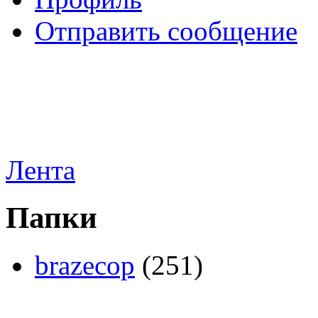
Отправить сообщение
Лента
Папки
brazecop
(251)