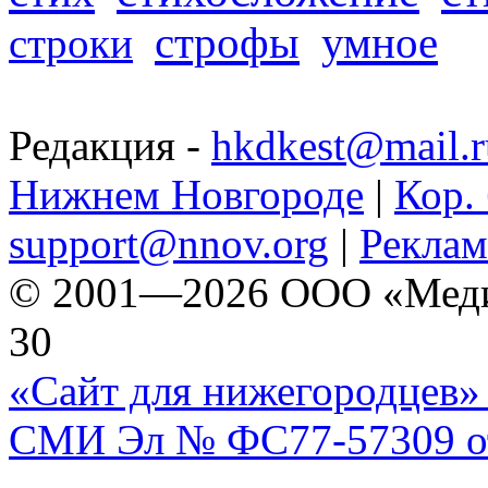
строфы
умное
строки
Редакция -
hkdkest@mail.r
Нижнем Новгороде
|
Кор. 
support@nnov.org
|
Реклам
© 2001—2026 ООО «Медиа 
30
«Сайт для нижегородцев» 
СМИ Эл № ФС77-57309 от 