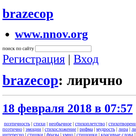
brazecop
www.nnov.org
поиск по сайту
Регистрация
|
Вход
brazecop
: лирично
18 февраля 2018 в 07:57
поэтичность
|
стихи
|
необычное
|
стихоплетство
|
стихотворен
поэтично
|
эмоции
|
стихосложение
|
рифма
|
мудрость
|
лира
|
л
интересно
|
стишки
|
фразы
|
умно
|
стишонки
|
красивые слова