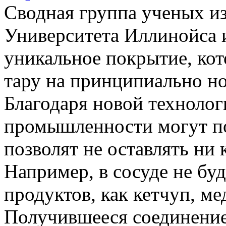
Сводная группа ученых и
Университета Иллинойса 
уникальное покрытие, ко
тару на принципиально но
Благодаря новой техноло
промышленности могут по
позволят не оставлять ни 
Например, в сосуде не буд
продуктов, как кетчуп, ме
Получившееся соединение