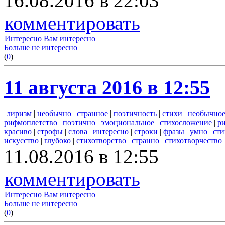
16.08.2016 в 22:03
комментировать
Интересно
Вам интересно
Больше не интересно
(
0
)
11 августа 2016 в 12:55
лиризм
|
необычно
|
странное
|
поэтичность
|
стихи
|
необычно
рифмоплетство
|
поэтично
|
эмоциональное
|
стихосложение
|
р
красиво
|
строфы
|
слова
|
интересно
|
строки
|
фразы
|
умно
|
ст
искусство
|
глубоко
|
стихотворство
|
странно
|
стихотворчество
11.08.2016 в 12:55
комментировать
Интересно
Вам интересно
Больше не интересно
(
0
)