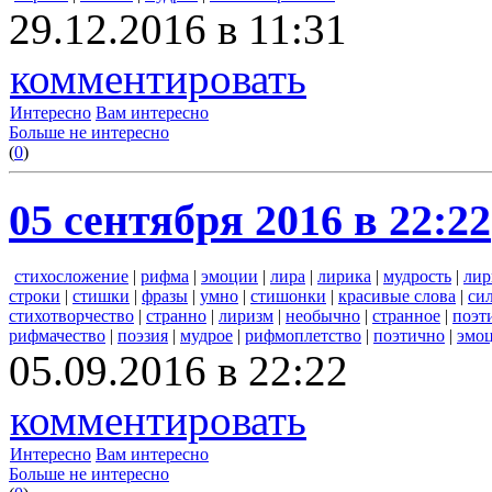
29.12.2016 в 11:31
комментировать
Интересно
Вам интересно
Больше не интересно
(
0
)
05 сентября 2016 в 22:22
стихосложение
|
рифма
|
эмоции
|
лира
|
лирика
|
мудрость
|
лир
строки
|
стишки
|
фразы
|
умно
|
стишонки
|
красивые слова
|
си
стихотворчество
|
странно
|
лиризм
|
необычно
|
странное
|
поэт
рифмачество
|
поэзия
|
мудрое
|
рифмоплетство
|
поэтично
|
эмо
05.09.2016 в 22:22
комментировать
Интересно
Вам интересно
Больше не интересно