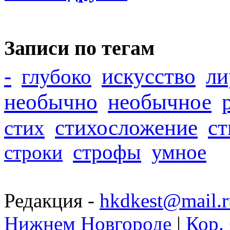
Записи по тегам
-
искусство
ли
глубоко
необычно
необычное
стихосложение
с
стих
строфы
умное
строки
Редакция -
hkdkest@mail.r
Нижнем Новгороде
|
Кор. 