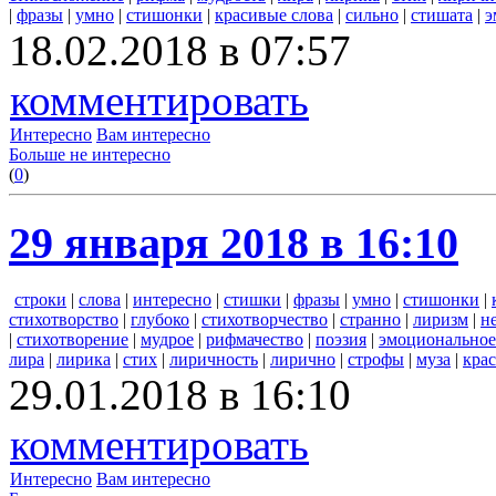
|
фразы
|
умно
|
стишонки
|
красивые слова
|
сильно
|
стишата
|
э
18.02.2018 в 07:57
комментировать
Интересно
Вам интересно
Больше не интересно
(
0
)
29 января 2018 в 16:10
строки
|
слова
|
интересно
|
стишки
|
фразы
|
умно
|
стишонки
|
стихотворство
|
глубоко
|
стихотворчество
|
странно
|
лиризм
|
н
|
стихотворение
|
мудрое
|
рифмачество
|
поэзия
|
эмоциональное
лира
|
лирика
|
стих
|
лиричность
|
лирично
|
строфы
|
муза
|
кра
29.01.2018 в 16:10
комментировать
Интересно
Вам интересно