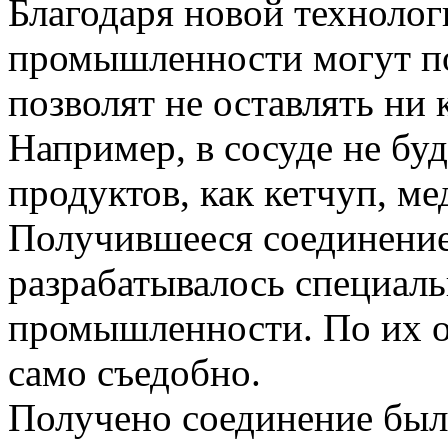
Благодаря новой техноло
промышленности могут по
позволят не оставлять ни 
Например, в сосуде не буд
продуктов, как кетчуп, ме
Получившееся соединение
разрабатывалось специал
промышленности. По их он
само съедобно.
Получено соединение был