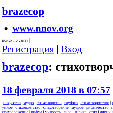
brazecop
www.nnov.org
поиск по сайту
Регистрация
|
Вход
brazecop
: стихотвор
18 февраля 2018 в 07:57
искусство
|
мудро
|
стихотворство
|
глубоко
|
стихотворчество
|
умное
|
стихоплетство
|
стихотворение
|
мудрое
|
рифмачество
|
стихосложение
|
рифма
|
мудрость
|
лира
|
лирика
|
стих
|
лиричн