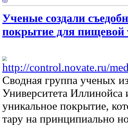
(
0
)
Ученые создали съедоб
покрытие для пищевой
Сводная группа ученых и
Университета Иллинойса 
уникальное покрытие, ко
тару на принципиально но