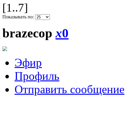
[1..7]
Показывать по:
brazecop
x
0
Эфир
Профиль
Отправить сообщение