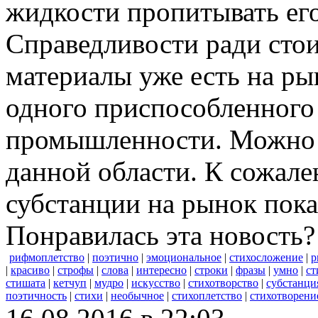
жидкости пропитывать его
Справедливости ради стои
материалы уже есть на ры
одного приспособленного
промышленности. Можно с
данной области. К сожале
субстанции на рынок пока
Понравилась эта новость?
рифмоплетство
|
поэтично
|
эмоциональное
|
стихосложение
|
р
|
красиво
|
строфы
|
слова
|
интересно
|
строки
|
фразы
|
умно
|
с
стишата
|
кетчуп
|
мудро
|
искусство
|
стихотворство
|
субстанци
поэтичность
|
стихи
|
необычное
|
стихоплетство
|
стихотворени