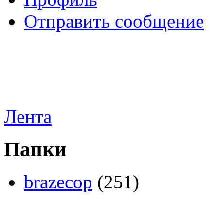
Отправить сообщение
Лента
Папки
brazecop
(251)