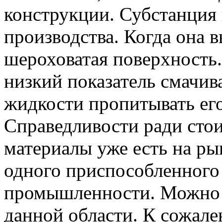
конструкции. Субстанция 
производства. Когда она в
шероховатая поверхность.
низкий показатель смачива
жидкости пропитывать его
Справедливости ради стои
материалы уже есть на ры
одного приспособленного
промышленности. Можно с
данной области. К сожале