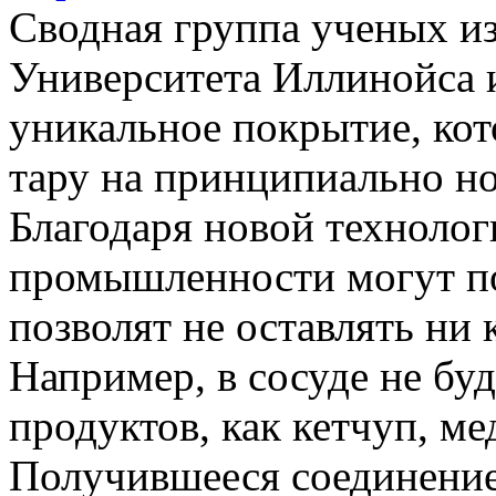
Сводная группа ученых и
Университета Иллинойса 
уникальное покрытие, ко
тару на принципиально но
Благодаря новой техноло
промышленности могут по
позволят не оставлять ни 
Например, в сосуде не буд
продуктов, как кетчуп, ме
Получившееся соединение