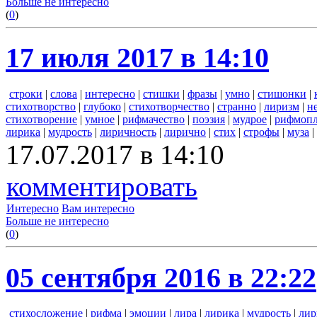
Больше не интересно
(
0
)
17 июля 2017 в 14:10
строки
|
слова
|
интересно
|
стишки
|
фразы
|
умно
|
стишонки
|
стихотворство
|
глубоко
|
стихотворчество
|
странно
|
лиризм
|
н
стихотворение
|
умное
|
рифмачество
|
поэзия
|
мудрое
|
рифмопл
лирика
|
мудрость
|
лиричность
|
лирично
|
стих
|
строфы
|
муза
|
17.07.2017 в 14:10
комментировать
Интересно
Вам интересно
Больше не интересно
(
0
)
05 сентября 2016 в 22:22
стихосложение
|
рифма
|
эмоции
|
лира
|
лирика
|
мудрость
|
лир