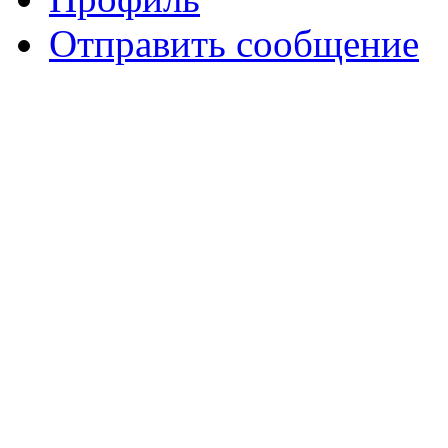
Отправить сообщение