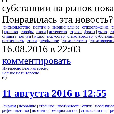
субстанции на рынок пока
Понравилась эта новость?
рифмоплетство
|
поэтично
|
эмоциональное
|
стихосложение
|
р
|
красиво
|
строфы
|
слова
|
интересно
|
строки
|
фразы
|
умно
|
с
стишата
|
кетчуп
|
мудро
|
искусство
|
стихотворство
|
субстанци
поэтичность
|
стихи
|
необычное
|
стихоплетство
|
стихотворени
16.08.2016 в 22:03
комментировать
Интересно
Вам интересно
Больше не интересно
(
0
)
11 августа 2016 в 12:55
лиризм
|
необычно
|
странное
|
поэтичность
|
стихи
|
необычно
рифмоплетство
|
поэтично
|
эмоциональное
|
стихосложение
|
р