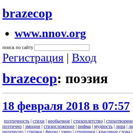
brazecop
www.nnov.org
поиск по сайту
Регистрация
|
Вход
brazecop
: поэзия
18 февраля 2018 в 07:57
поэтичность
|
стихи
|
необычное
|
стихоплетство
|
стихотворен
поэтично
|
эмоции
|
стихосложение
|
рифма
|
мудрость
|
лира
|
л
интересно
|
стишки
|
фразы
|
умно
|
стишонки
|
красивые слова