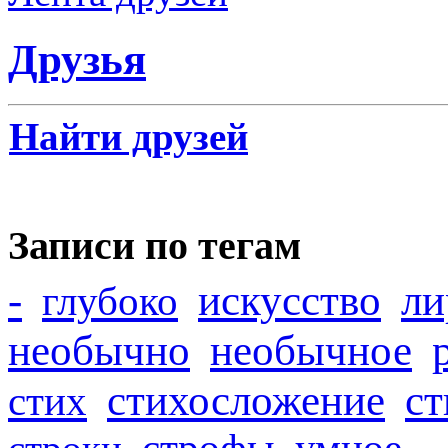
Друзья
Найти друзей
Записи по тегам
-
искусство
ли
глубоко
необычно
необычное
стихосложение
с
стих