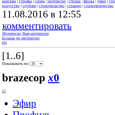
красиво
|
строфы
|
слова
|
интересно
|
строки
|
фразы
|
умно
|
ст
искусство
|
глубоко
|
стихотворство
|
странно
|
стихотворчество
11.08.2016 в 12:55
комментировать
Интересно
Вам интересно
Больше не интересно
(
0
)
[1..6]
Показывать по:
brazecop
x
0
Эфир
Профиль