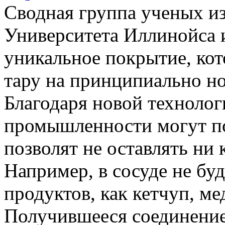
Сводная группа ученых и
Университета Иллинойса 
уникальное покрытие, ко
тару на принципиально но
Благодаря новой техноло
промышленности могут по
позволят не оставлять ни 
Например, в сосуде не буд
продуктов, как кетчуп, ме
Получившееся соединение