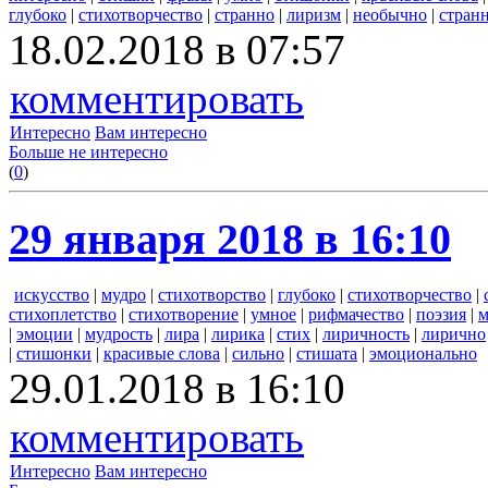
глубоко
|
стихотворчество
|
странно
|
лиризм
|
необычно
|
стран
18.02.2018 в 07:57
комментировать
Интересно
Вам интересно
Больше не интересно
(
0
)
29 января 2018 в 16:10
искусство
|
мудро
|
стихотворство
|
глубоко
|
стихотворчество
|
стихоплетство
|
стихотворение
|
умное
|
рифмачество
|
поэзия
|
м
|
эмоции
|
мудрость
|
лира
|
лирика
|
стих
|
лиричность
|
лирично
|
стишонки
|
красивые слова
|
сильно
|
стишата
|
эмоционально
29.01.2018 в 16:10
комментировать
Интересно
Вам интересно