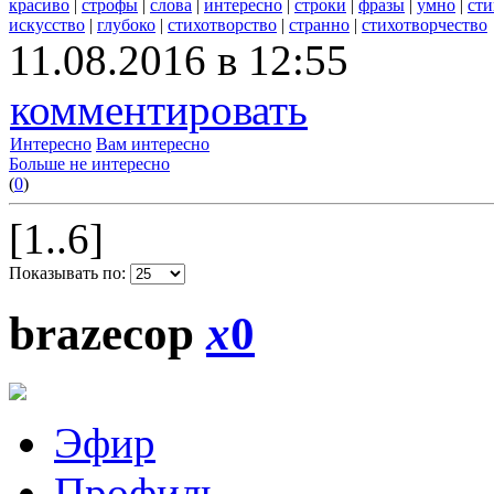
красиво
|
строфы
|
слова
|
интересно
|
строки
|
фразы
|
умно
|
ст
искусство
|
глубоко
|
стихотворство
|
странно
|
стихотворчество
11.08.2016 в 12:55
комментировать
Интересно
Вам интересно
Больше не интересно
(
0
)
[1..6]
Показывать по:
brazecop
x
0
Эфир
Профиль