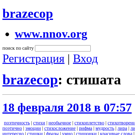
brazecop
www.nnov.org
поиск по сайту
Регистрация
|
Вход
brazecop
: стишата
18 февраля 2018 в 07:57
поэтичность
|
стихи
|
необычное
|
стихоплетство
|
стихотворен
поэтично
|
эмоции
|
стихосложение
|
рифма
|
мудрость
|
лира
|
л
интересно
|
стишки
|
фразы
|
умно
|
стишонки
|
красивые слова