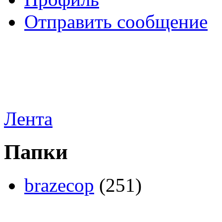
Отправить сообщение
Лента
Папки
brazecop
(251)