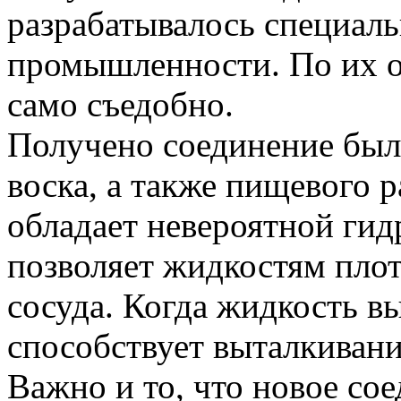
разрабатывалось специал
промышленности. По их он
само съедобно.
Получено соединение был
воска, а также пищевого 
обладает невероятной гид
позволяет жидкостям плот
сосуда. Когда жидкость в
способствует выталкиван
Важно и то, что новое сое