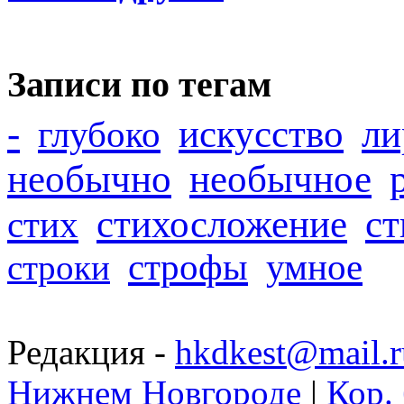
Записи по тегам
-
искусство
ли
глубоко
необычно
необычное
стихосложение
с
стих
строфы
умное
строки
Редакция -
hkdkest@mail.r
Нижнем Новгороде
|
Кор. 