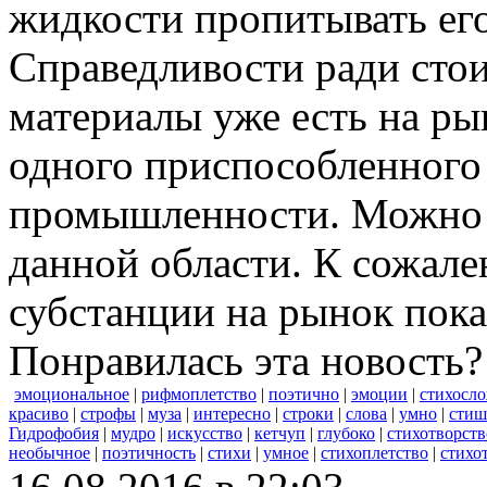
жидкости пропитывать его
Справедливости ради стои
материалы уже есть на ры
одного приспособленного
промышленности. Можно с
данной области. К сожале
субстанции на рынок пока
Понравилась эта новость?
эмоциональное
|
рифмоплетство
|
поэтично
|
эмоции
|
стихосл
красиво
|
строфы
|
муза
|
интересно
|
строки
|
слова
|
умно
|
стиш
Гидрофобия
|
мудро
|
искусство
|
кетчуп
|
глубоко
|
стихотворств
необычное
|
поэтичность
|
стихи
|
умное
|
стихоплетство
|
стихо