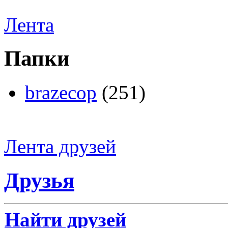
Лента
Папки
brazecop
(251)
Лента друзей
Друзья
Найти друзей