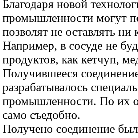
Благодаря новой техноло
промышленности могут по
позволят не оставлять ни 
Например, в сосуде не буд
продуктов, как кетчуп, ме
Получившееся соединение
разрабатывалось специал
промышленности. По их он
само съедобно.
Получено соединение был