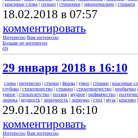
|
красивые слова
|
сильно
|
стишонки
|
эмоционально
|
стишата
18.02.2018 в 07:57
комментировать
Интересно
Вам интересно
Больше не интересно
(
0
)
29 января 2018 в 16:10
слова
|
интересно
|
строки
|
фразы
|
умно
|
стишки
|
красивые с
глубоко
|
стихотворство
|
странно
|
стихотворчество
|
необычно
умное
|
стихоплетство
|
поэзия
|
мудрое
|
рифмачество
|
поэтичн
лирика
|
мудрость
|
лиричность
|
лирично
|
стих
|
муза
|
красиво
29.01.2018 в 16:10
комментировать
Интересно
Вам интересно