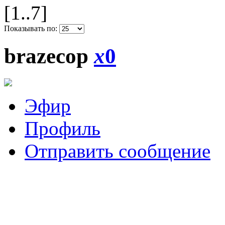
[1..7]
Показывать по:
brazecop
x
0
Эфир
Профиль
Отправить сообщение