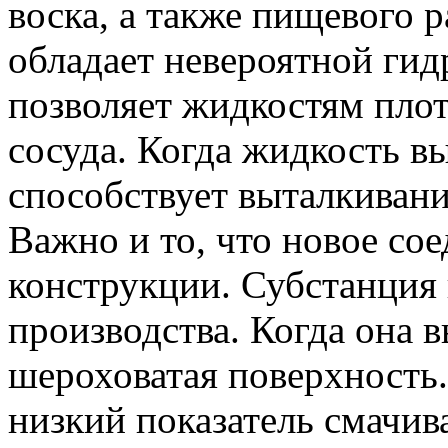
воска, а также пищевого 
обладает невероятной гид
позволяет жидкостям плот
сосуда. Когда жидкость в
способствует выталкиван
Важно и то, что новое сое
конструкции. Субстанция 
производства. Когда она в
шероховатая поверхность.
низкий показатель смачива