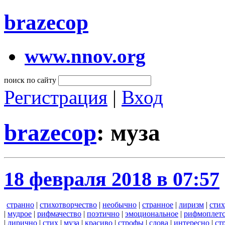
brazecop
www.nnov.org
поиск по сайту
Регистрация
|
Вход
brazecop
: муза
18 февраля 2018 в 07:57
странно
|
стихотворчество
|
необычно
|
странное
|
лиризм
|
сти
|
мудрое
|
рифмачество
|
поэтично
|
эмоциональное
|
рифмоплетс
|
лирично
|
стих
|
муза
|
красиво
|
строфы
|
слова
|
интересно
|
ст