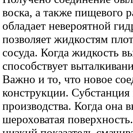
воска, а также пищевого 
обладает невероятной гид
позволяет жидкостям плот
сосуда. Когда жидкость в
способствует выталкиван
Важно и то, что новое сое
конструкции. Субстанция 
производства. Когда она в
шероховатая поверхность.
низкий показатель смачива