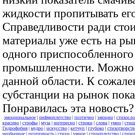
жидкости пропитывать его
Справедливости ради стои
материалы уже есть на ры
одного приспособленного
промышленности. Можно с
данной области. К сожале
субстанции на рынок пока
Понравилась эта новость?
эмоциональное
|
рифмоплетство
|
поэтично
|
эмоции
|
стихосл
красиво
|
строфы
|
муза
|
интересно
|
строки
|
слова
|
умно
|
стиш
Гидрофобия
|
мудро
|
искусство
|
кетчуп
|
глубоко
|
стихотворств
необычное
|
поэтичность
|
стихи
|
умное
|
стихоплетство
|
стихо