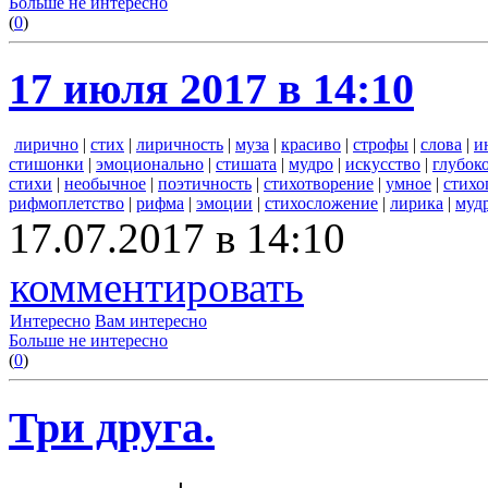
Больше не интересно
(
0
)
17 июля 2017 в 14:10
лирично
|
стих
|
лиричность
|
муза
|
красиво
|
строфы
|
слова
|
и
стишонки
|
эмоционально
|
стишата
|
мудро
|
искусство
|
глубок
стихи
|
необычное
|
поэтичность
|
стихотворение
|
умное
|
стихо
рифмоплетство
|
рифма
|
эмоции
|
стихосложение
|
лирика
|
муд
17.07.2017 в 14:10
комментировать
Интересно
Вам интересно
Больше не интересно
(
0
)
Три друга.