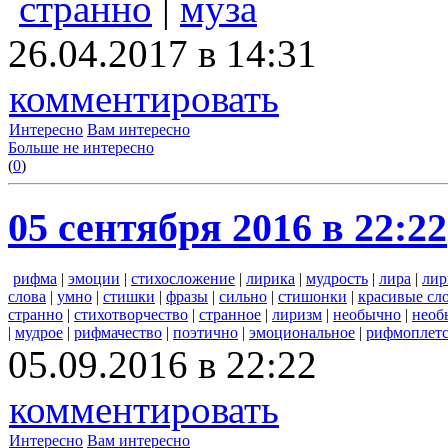
странно
|
муза
26.04.2017 в 14:31
комментировать
Интересно
Вам интересно
Больше не интересно
(
0
)
05 сентября 2016 в 22:22
рифма
|
эмоции
|
стихосложение
|
лирика
|
мудрость
|
лира
|
лир
слова
|
умно
|
стишки
|
фразы
|
сильно
|
стишонки
|
красивые сл
странно
|
стихотворчество
|
странное
|
лиризм
|
необычно
|
необ
|
мудрое
|
рифмачество
|
поэтично
|
эмоциональное
|
рифмоплетс
05.09.2016 в 22:22
комментировать
Интересно
Вам интересно