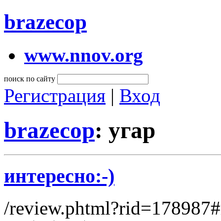
brazecop
www.nnov.org
поиск по сайту
Регистрация
|
Вход
brazecop
: угар
интересно:-)
/review.phtml?rid=178987#