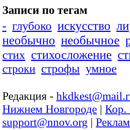
Записи по тегам
-
искусство
ли
глубоко
необычно
необычное
стихосложение
с
стих
строфы
умное
строки
Редакция -
hkdkest@mail.r
Нижнем Новгороде
|
Кор. 
support@nnov.org
|
Реклам