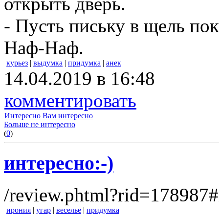
открыть дверь.
- Пусть письку в щель пок
Наф-Наф.
курьез
|
выдумка
|
придумка
|
анек
14.04.2019 в 16:48
комментировать
Интересно
Вам интересно
Больше не интересно
(
0
)
интересно:-)
/review.phtml?rid=178987#
ирония
|
угар
|
веселье
|
придумка