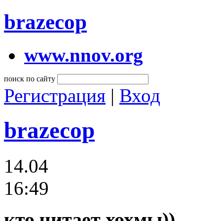
brazecop
www.nnov.org
поиск по сайту
Регистрация
|
Вход
brazecop
14.04
16:49
кто читает хохмы))