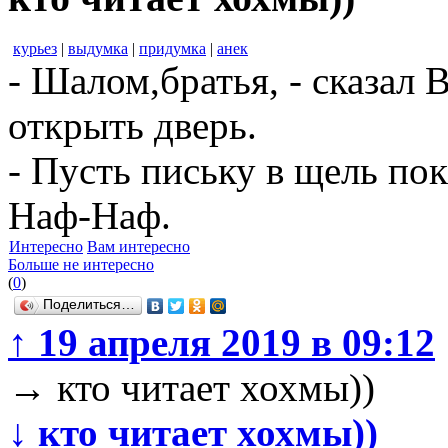
курьез
|
выдумка
|
придумка
|
анек
- Шалом,братья, - сказал 
открыть дверь.
- Пусть письку в щель пок
Наф-Наф.
Интересно
Вам интересно
Больше не интересно
(
0
)
Поделиться…
↑
19 апреля 2019 в 09:12
→
кто читает хохмы))
↓
кто читает хохмы))