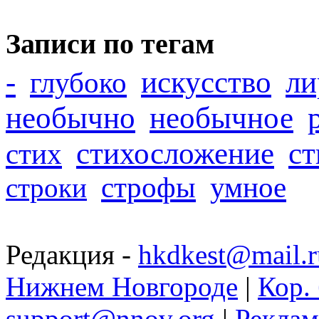
Записи по тегам
-
искусство
ли
глубоко
необычно
необычное
стихосложение
с
стих
строфы
умное
строки
Редакция -
hkdkest@mail.r
Нижнем Новгороде
|
Кор. 
support@nnov.org
|
Реклам