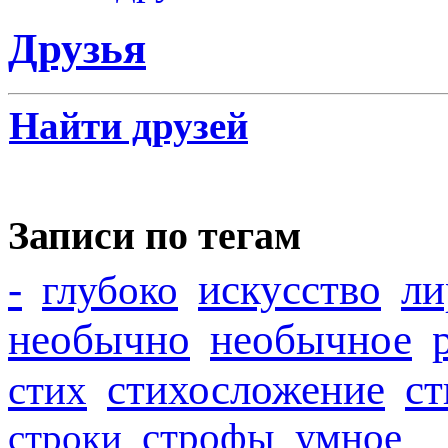
Друзья
Найти друзей
Записи по тегам
-
искусство
ли
глубоко
необычно
необычное
стихосложение
с
стих
строфы
умное
строки