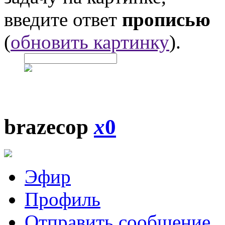
введите ответ
прописью
(
обновить картинку
).
brazecop
x
0
Эфир
Профиль
Отправить сообщение