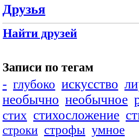
Друзья
Найти друзей
Записи по тегам
-
искусство
ли
глубоко
необычно
необычное
стихосложение
с
стих
строфы
умное
строки