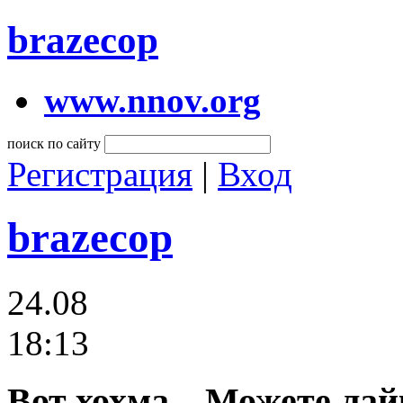
brazecop
www.nnov.org
поиск по сайту
Регистрация
|
Вход
brazecop
24.08
18:13
Вот хохма... Можете лай