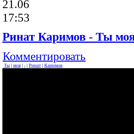
21.06
17:53
Ринат Каримов - Ты мо
Комментировать
Ты
|
моя
|
-
|
Ринат
|
Каримов