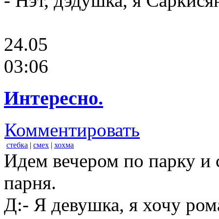
- Нэт, дэдушка, я Саркися
24.05
03:06
Интересно.
Комментировать
стебка
|
смех
|
хохма
Идем вечером по парку и
парня.
Д:- Я девушка, я хочу ром