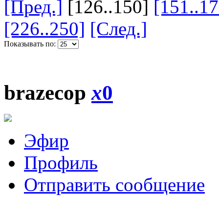
[Пред.]
[126..150]
[151..17
[226..250]
[След.]
Показывать по:
brazecop
x
0
Эфир
Профиль
Отправить сообщение