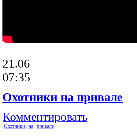
21.06
07:35
Охотники на привале
Комментировать
Охотники
|
на
|
привале