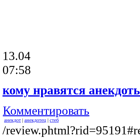
13.04
07:58
кому нравятся анекдот
Комментировать
анекдот
|
анекдотец
|
стеб
/review.phtml?rid=95191#r