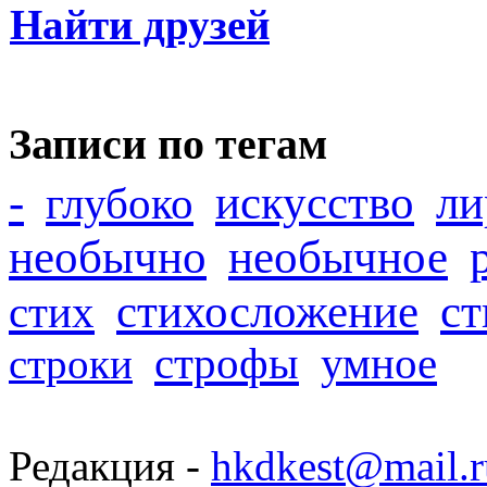
Найти друзей
Записи по тегам
-
искусство
ли
глубоко
необычно
необычное
стихосложение
с
стих
строфы
умное
строки
Редакция -
hkdkest@mail.r