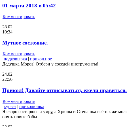
01 марта 2018 в 05:42
Комментировать
28.02
10:34
Мутное состояние.
Комментировать
подковырка
|
прикол.ное
Дедушка Мороз! Отбери у соседей инструменты!
24.02
22:56
Прикол! Давайте отписываться, ежели нравиться.
Комментировать
курьез
|
приколюшка
Я скоро состарюсь и умру, а Хрюша и Степашка всё так же мол
опять новые бабы…
22.02