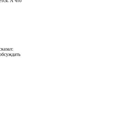
тся. А что
казал:
 обсуждать