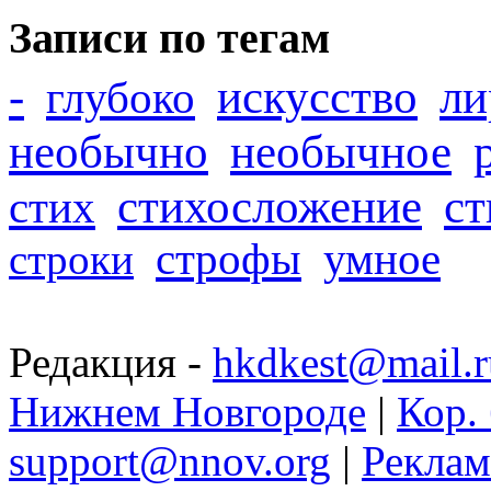
Записи по тегам
-
искусство
ли
глубоко
необычно
необычное
стихосложение
с
стих
строфы
умное
строки
Редакция -
hkdkest@mail.r
Нижнем Новгороде
|
Кор. 
support@nnov.org
|
Реклам