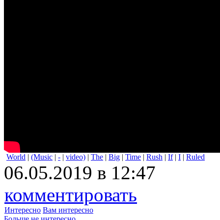
World
|
(Music
|
-
|
video)
|
The
|
Big
|
Time
|
Rush
|
If
|
I
|
Ruled
06.05.2019 в 12:47
комментировать
Интересно
Вам интересно
Больше не интересно