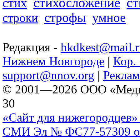
стихосложение
с
стих
строфы
умное
строки
Редакция -
hkdkest@mail.r
Нижнем Новгороде
|
Кор. 
support@nnov.org
|
Реклам
© 2001—2026 ООО «Медиа 
30
«Сайт для нижегородцев» 
СМИ Эл № ФС77-57309 от 