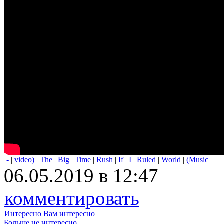
-
|
video)
|
The
|
Big
|
Time
|
Rush
|
If
|
I
|
Ruled
|
World
|
(Music
06.05.2019 в 12:47
комментировать
Интересно
Вам интересно
Больше не интересно