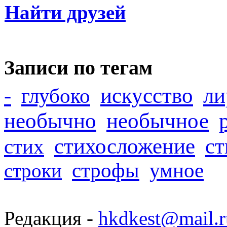
Найти друзей
Записи по тегам
-
искусство
ли
глубоко
необычно
необычное
стихосложение
с
стих
строфы
умное
строки
Редакция -
hkdkest@mail.r