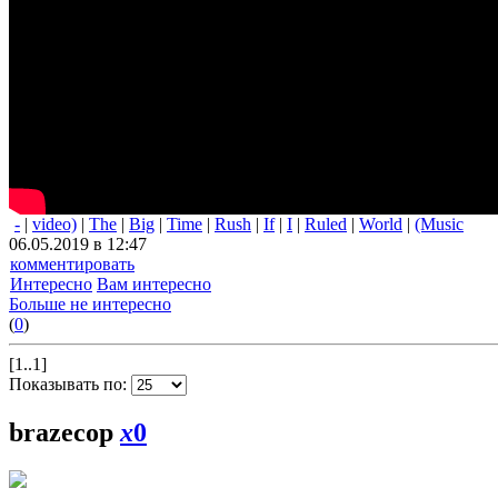
-
|
video)
|
The
|
Big
|
Time
|
Rush
|
If
|
I
|
Ruled
|
World
|
(Music
06.05.2019 в 12:47
комментировать
Интересно
Вам интересно
Больше не интересно
(
0
)
[1..1]
Показывать по:
brazecop
x
0