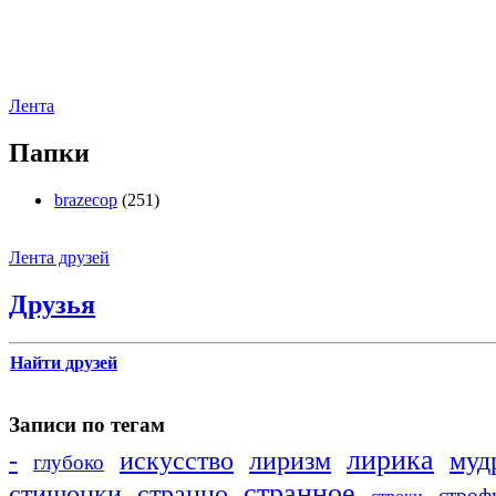
Лента
Папки
brazecop
(251)
Лента друзей
Друзья
Найти друзей
Записи по тегам
лирика
-
искусство
лиризм
муд
глубоко
странное
стишонки
странно
строф