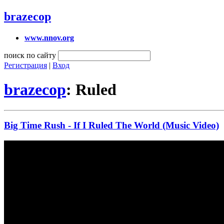
brazecop
www.nnov.org
поиск по сайту
Регистрация
|
Вход
brazecop
: Ruled
Big Time Rush - If I Ruled The World (Music Video)