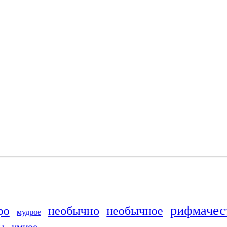
рифмачес
ро
необычно
необычное
мудрое
ы
умное