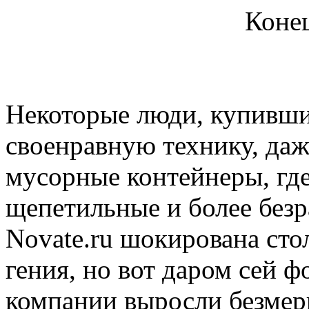
Конец
Некоторые люди, купивши
своенравную технику, да
мусорные контейнеры, гд
щепетильные и более без
Novate.ru шокирована ст
гения, но вот даром сей ф
компании выросли безмер