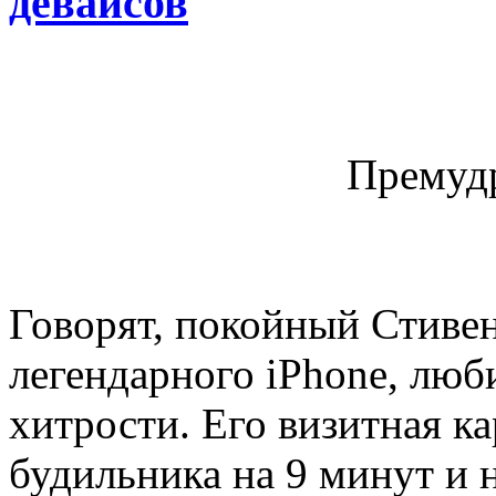
девайсов
Премудр
Говорят, покойный Стивен
легендарного iPhone, лю
хитрости. Его визитная к
будильника на 9 минут и 