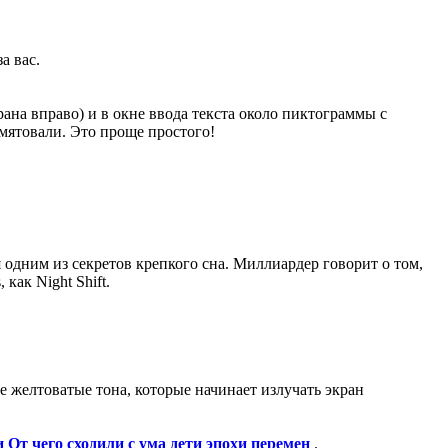
а вас.
ана вправо) и в окне ввода текста около пиктограммы с
амятовали. Это проще простого!
 одним из секретов крепкого сна. Миллиардер говорит о том,
как Night Shift.
е желтоватые тона, которые начинает излучать экран
и От чего сходили с ума дети эпохи перемен
.