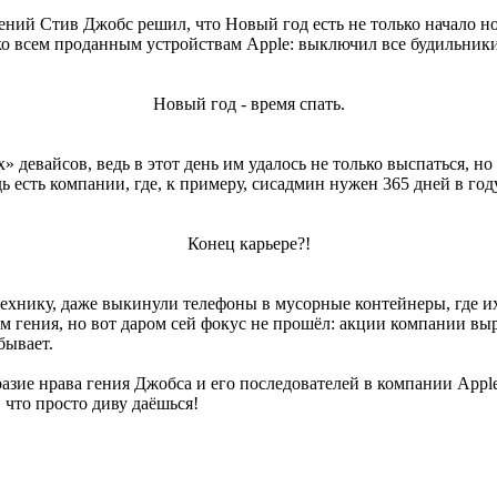
ений Стив Джобс решил, что Новый год есть не только начало но
о всем проданным устройствам Apple: выключил все будильники,
Новый год - время спать.
 девайсов, ведь в этот день им удалось не только выспаться, н
дь есть компании, где, к примеру, сисадмин нужен 365 дней в году
Конец карьере?!
ехнику, даже выкинули телефоны в мусорные контейнеры, где и
м гения, но вот даром сей фокус не прошёл: акции компании вы
бывает.
разие нрава гения Джобса и его последователей в компании App
что просто диву даёшься!