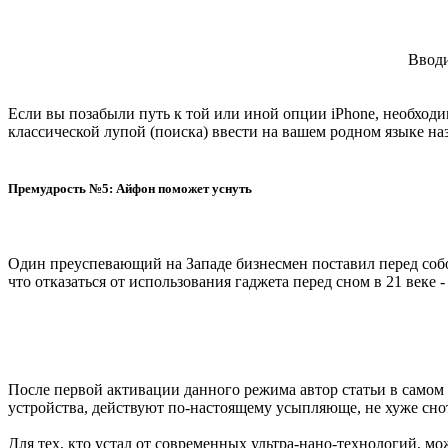
Вводи
Если вы позабыли путь к той или иной опции iPhone, необходим
классической лупой (поиска) ввести на вашем родном языке на
Премудрость №5: Айфон поможет уснуть
Один преуспевающий на Западе бизнесмен поставил перед собой
что отказаться от использования гаджета перед сном в 21 веке -
После первой активации данного режима автор статьи в самом 
устройства, действуют по-настоящему усыпляюще, не хуже сно
Для тех, кто устал от современных ультра-нано-технологий, м