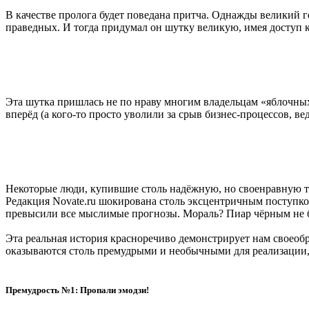
В качестве пролога будет поведана притча. Однажды великий г
праведных. И тогда придумал он шутку великую, имея доступ к
Эта шутка пришлась не по нраву многим владельцам «яблочных»
вперёд (а кого-то просто уволили за срыв бизнес-процессов, ве
Некоторые люди, купившие столь надёжную, но своенравную т
Редакция Novate.ru шокирована столь эксцентричным поступко
превысили все мыслимые прогнозы. Мораль? Пиар чёрным не 
Эта реальная история красноречиво демонстрирует нам своеоб
оказываются столь премудрыми и необычными для реализации, 
Премудрость №1: Пропали эмодзи!