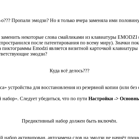
-о??? Пропали эмодзи? Но я только вчера заменяла ими половину
заменить некоторые слова смайликами из клавиатуры EMODZI (
пространился после патентирования по всему миру). Значки пок
 пиктограммы Emodzi является визитной карточкой клавиатуры в 
ответствующие эмодзи?
Куда всё делось???
са» устройства для восстановления из резервной копии (или без
набор». Следует убедиться, что по пути
Настройки -> Основны
Предиктивный набор должен быть включён.
 набор активирован, автозамена слов на эмодзи не начнёт проис