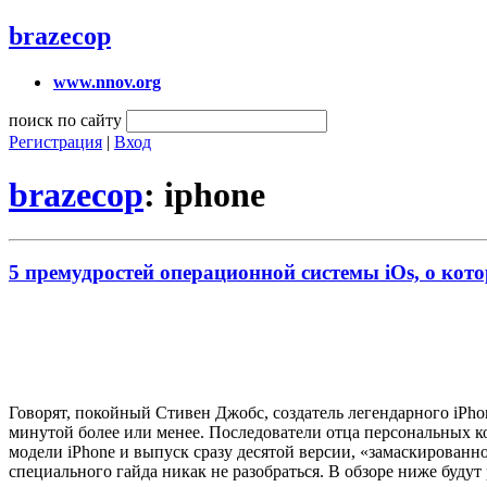
brazecop
www.nnov.org
поиск по сайту
Регистрация
|
Вход
brazecop
: iphone
5 премудростей операционной системы iOs, о кот
Говорят, покойный Стивен Джобс, создатель легендарного iPho
минутой более или менее. Последователи отца персональных к
модели iPhone и выпуск сразу десятой версии, «замаскированн
специального гайда никак не разобраться. В обзоре ниже будут