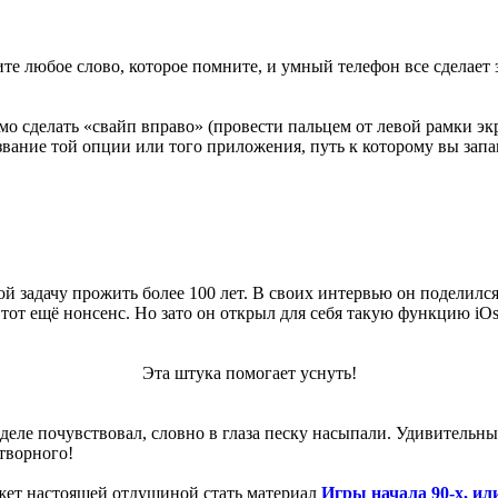
те любое слово, которое помните, и умный телефон все сделает з
о сделать «свайп вправо» (провести пальцем от левой рамки экр
звание той опции или того приложения, путь к которому вы зап
 задачу прожить более 100 лет. В своих интервью он поделился
 тот ещё нонсенс. Но зато он открыл для себя такую функцию iOs, 
Эта штука помогает уснуть!
деле почувствовал, словно в глаза песку насыпали. Удивительны
творного!
ожет настоящей отдушиной стать материал
Игры начала 90-х, ил