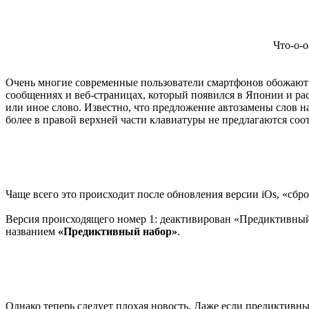
Что-о-о
Очень многие современные пользователи смартфонов обожают 
сообщениях и веб-страницах, который появился в Японии и рас
или иное слово. Известно, что предложение автозамены слов на
более в правой верхней части клавиатуры не предлагаются со
Чаще всего это происходит после обновления версии iOs, «сбро
Версия происходящего номер 1: деактивирован «Предиктивный 
названием
«Предиктивный набор»
.
Однако теперь следует плохая новость. Даже если предиктивный