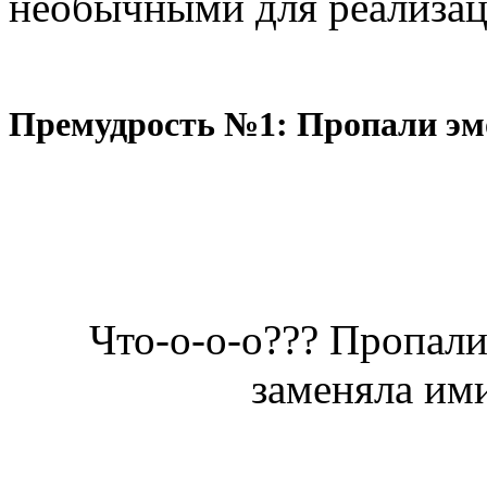
необычными для реализаци
Премудрость №1: Пропали эм
Что-о-о-о??? Пропали
заменяла ими