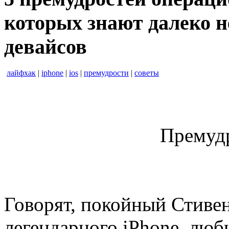
которых знают далеко н
девайсов
лайфхак
|
iphone
|
ios
|
премудрости
|
советы
Премудр
Говорят, покойный Стивен
легендарного iPhone, лю