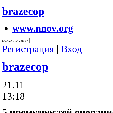
brazecop
www.nnov.org
поиск по сайту
Регистрация
|
Вход
brazecop
21.11
13:18
5 премудростей операци