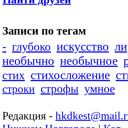
Записи по тегам
-
искусство
ли
глубоко
необычно
необычное
стихосложение
с
стих
строфы
умное
строки
Редакция -
hkdkest@mail.r