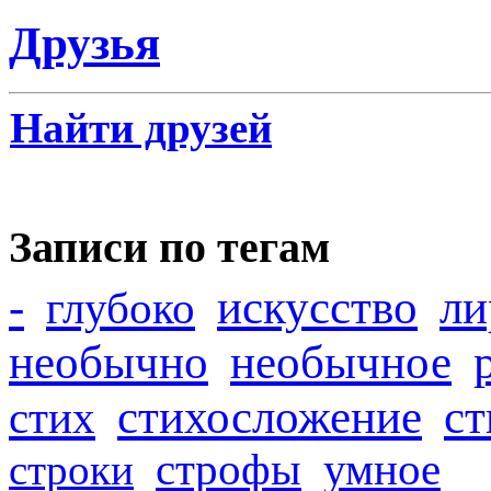
Друзья
Найти друзей
Записи по тегам
-
искусство
ли
глубоко
необычно
необычное
стихосложение
с
стих
строфы
умное
строки