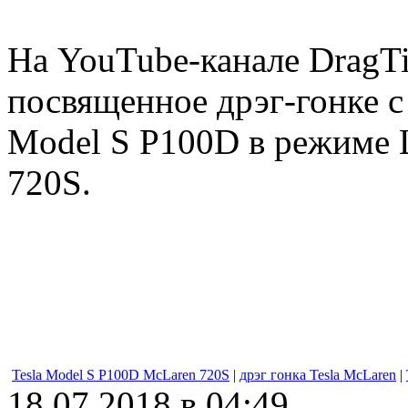
На YouTube-канале DragTi
посвященное дрэг-гонке с
Model S P100D в режиме L
720S.
Tesla Model S P100D McLaren 720S
|
дрэг гонка Tesla McLaren
|
18.07.2018 в 04:49