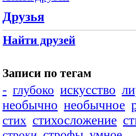
Друзья
Найти друзей
Записи по тегам
-
искусство
ли
глубоко
необычно
необычное
стихосложение
с
стих
строфы
умное
строки