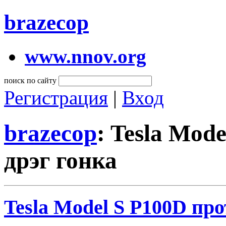
brazecop
www.nnov.org
поиск по сайту
Регистрация
|
Вход
brazecop
: Tesla Mod
дрэг гонка
Tesla Model S P100D про