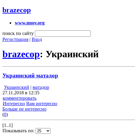
brazecop
www.nnov.org
поиск по сайту
Регистрация
|
Вход
brazecop
: Украинский
Украинский матадор
Украинский
|
матадор
27.11.2018 в 12:35
комментировать
Интересно
Вам интересно
Больше не интересно
(
0
)
[1..1]
Показывать по: