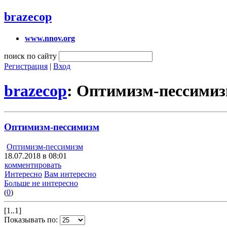
brazecop
www.nnov.org
поиск по сайту
Регистрация
|
Вход
brazecop
: Оптимизм-пессими
Оптимизм-пессимизм
Оптимизм-пессимизм
18.07.2018 в 08:01
комментировать
Интересно
Вам интересно
Больше не интересно
(
0
)
[1..1]
Показывать по: