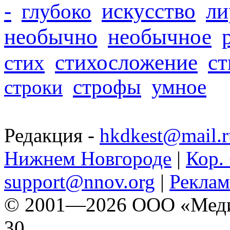
-
искусство
ли
глубоко
необычно
необычное
стихосложение
с
стих
строфы
умное
строки
Редакция -
hkdkest@mail.r
Нижнем Новгороде
|
Кор. 
support@nnov.org
|
Реклам
© 2001—2026 ООО «Медиа 
30