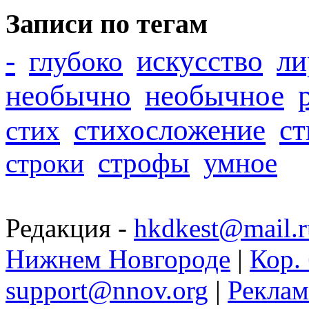
Записи по тегам
-
искусство
ли
глубоко
необычно
необычное
стихосложение
с
стих
строфы
умное
строки
Редакция -
hkdkest@mail.r
Нижнем Новгороде
|
Кор. 
support@nnov.org
|
Реклам